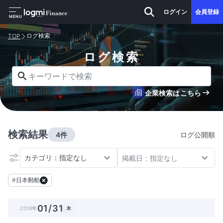
ログイン
会員登録
MENU
ログ検索
TOP
ログ検索
キーワードで検索
企業検索はこちら
検索結果
4件
ログ公開順
カテゴリ：指定なし
掲載日：指定なし
#
日本郵船
01/31
2018年
木