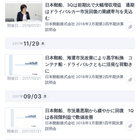
日本郵船、3Qは前期比で大幅増収増益 通期
はドライバルカー市況回復の業績寄与を見込
む
日本郵船株式会社 2018年3月期第3四半期決算
開催日
2018/01/31
説明会
11/29
2017年
木
日本郵船、海運市況改善により黒字転換 コ
ンテナ船・ドライバルクともに活発な荷動き
に
日本郵船株式会社 2018年3月期第2四半期決算
開催日
2017/10/31
説明会
09/03
2017年
月
日本郵船、市況最悪期から緩やかに回復 1Q
は各段階利益で数値改善
日本郵船株式会社 2018年3月期第1四半期決算
説明会
開催日
2017/07/31