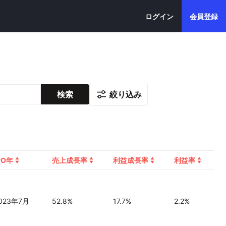
ログイン
会員登録
絞り込み
検索
PO年
売上成長率
利益成長率
利益率
023年7月
52.8%
17.7%
2.2%