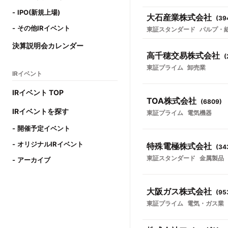
IPO(新規上場)
大石産業株式会社
(
39
その他IRイベント
東証スタンダード
パルプ・
決算説明会カレンダー
高千穂交易株式会社
(
東証プライム
卸売業
IRイベント
IRイベント TOP
TOA株式会社
(
6809
)
IRイベントを探す
東証プライム
電気機器
開催予定イベント
オリジナルIRイベント
特殊電極株式会社
(
34
東証スタンダード
金属製品
アーカイブ
大阪ガス株式会社
(
95
東証プライム
電気・ガス業