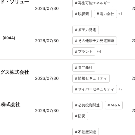
ド・ソリュー
#
再生可能エネルギー
2026/07/30
2
#
脱炭素
#
電力会社
+
1
#
原子力発電
(
604A
)
2026/07/30
2
#
その他原子力発電関連
#
プラント
+
4
#
専門商社
グス株式会社
2026/07/30
2
#
情報セキュリティ
#
サイバーセキュリティ
+
7
ス株式会社
#
公共投資関連
#
M＆A
2026/07/30
2
#
防災
#
不動産関連