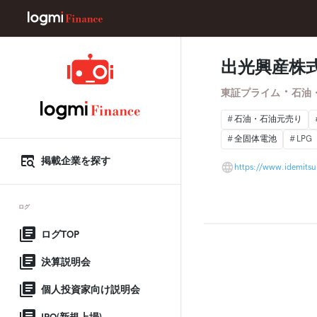
出光興産株
・
東証プライム
石油
石油・石油元売り
全固体電池
LPG
掲載企業を探す
https://www.idemits
ログ
ログTOP
決算説明会
個人投資家向け説明会