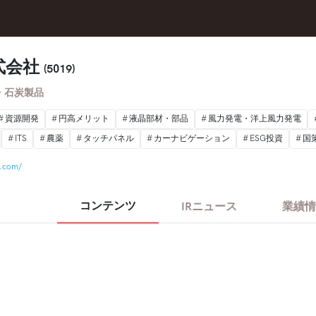
式会社
(5019)
・石炭製品
資源開発
円高メリット
液晶部材・部品
風力発電・洋上風力発電
ITS
農薬
タッチパネル
カーナビゲーション
ESG投資
国
u.com/
コンテンツ
IRニュース
業績情