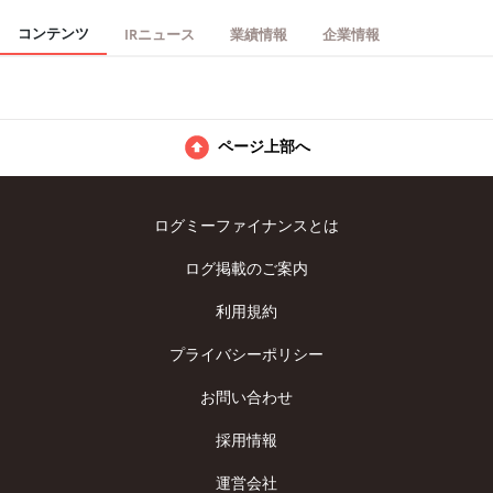
Revolution」、受付業務支援システム「アイウェルコ」、AI顔認証
入退室管理システム 「アイウェルコトール」の3製品のサービスを
コンテンツ
IRニュース
業績情報
企業情報
提供。
ページ上部へ
ログミーファイナンスとは
ログ掲載のご案内
利用規約
プライバシーポリシー
お問い合わせ
採用情報
運営会社