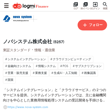
ログ
IRイベント
ログイン
検索
フォロー
ノバシステム株式会社
(5257)
・
東証スタンダード
情報・通信業
システムインテグレーション
クラウドコンピューティング
金融向けシステム
情報システム
POS
サブスクリプション
営業・販売支援
業務支援
生成AI・人工知能
画像認識
国策
「システムインテグレーション」と「クラウドサービス」の２つの
サービスを提供。システムインテグレーションでは、主に金融機関
向けを中心とした業務用情報処理システムの受託開発を手掛ける。
クラウドサービスでは、飲食店向け店舗運営支援システム「Order
https://www.nova-system.com