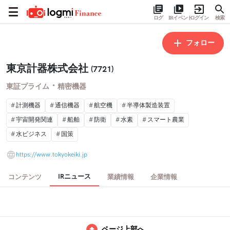
ログ
IRイベント
ログイン
検索
フォロー
東京計器株式会社
(7721)
・
東証プライム
精密機器
計測機器
通信機器
航空機
半導体製造装置
宇宙開発関連
船舶
防衛
水素
スマート農業
水ビジネス
国策
https://www.tokyokeiki.jp
IRニュース
コンテンツ
業績情報
企業情報
ページ上部へ