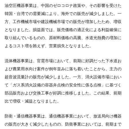
油空圧機器事業は、中国のゼロコロナ政策や、その影響を受けた
韓国・台湾での需要減により、海外での販売が減少しました。一
方、工作機械市場や建設機械市場での販売が増加したため、増収
となりました。損益面では、販売価格の適正化による利益確保に
取り組んでいるものの、原材料価格の高騰、水道光熱費の増加に
よるコスト増を賄えず、営業損失となりました。
流体機器事業は、官需市場において、前期に好調だった下水道お
よび農業用水向け案件が例年並みに落ち着いたことから、主力の
超音波流量計の販売が減少しました。一方、消火設備市場におい
て「ガス系消火設備の容器弁点検の安全性に係る点検」に基づく
部品販売および交換工事が好調に推移しました。この結果、前期
比で増収・減益となりました。
防衛・通信機器事業は、通信機器事業において、放送局向け機器
の販売が大きく減少したものの、防衛事業においては、前期まで