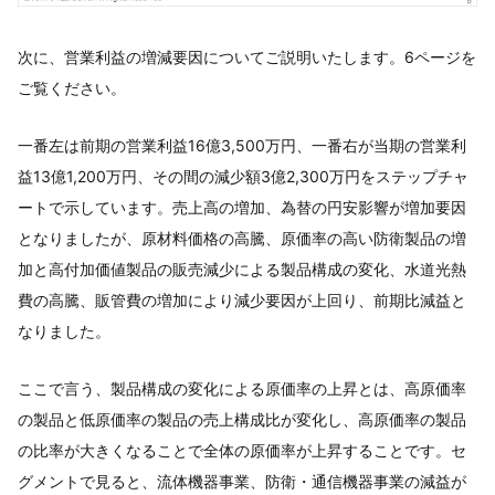
次に、営業利益の増減要因についてご説明いたします。6ページを
ご覧ください。
一番左は前期の営業利益16億3,500万円、一番右が当期の営業利
益13億1,200万円、その間の減少額3億2,300万円をステップチャ
ートで示しています。売上高の増加、為替の円安影響が増加要因
となりましたが、原材料価格の高騰、原価率の高い防衛製品の増
加と高付加価値製品の販売減少による製品構成の変化、水道光熱
費の高騰、販管費の増加により減少要因が上回り、前期比減益と
なりました。
ここで言う、製品構成の変化による原価率の上昇とは、高原価率
の製品と低原価率の製品の売上構成比が変化し、高原価率の製品
の比率が大きくなることで全体の原価率が上昇することです。セ
グメントで見ると、流体機器事業、防衛・通信機器事業の減益が