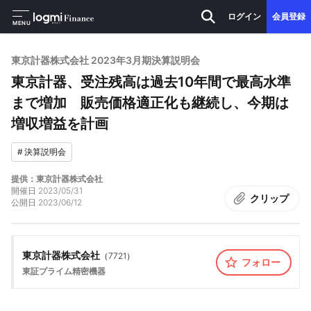
ログイン
会員登録
MENU
東京計器株式会社 2023年3月期決算説明会
東京計器、受注残高は過去10年間で最高水準
まで増加 販売価格適正化も継続し、今期は
増収増益を計画
#
決算説明会
提供：東京計器株式会社
開催日
2023/05/31
クリップ
公開日
2023/06/12
東京計器株式会社
（
7721
）
フォロー
東証プライム
精密機器