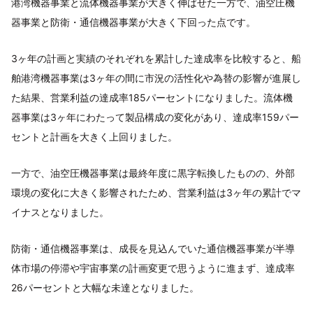
港湾機器事業と流体機器事業が大きく伸ばせた一方で、油空圧機
器事業と防衛・通信機器事業が大きく下回った点です。
3ヶ年の計画と実績のそれぞれを累計した達成率を比較すると、船
舶港湾機器事業は3ヶ年の間に市況の活性化や為替の影響が進展し
た結果、営業利益の達成率185パーセントになりました。流体機
器事業は3ヶ年にわたって製品構成の変化があり、達成率159パー
セントと計画を大きく上回りました。
一方で、油空圧機器事業は最終年度に黒字転換したものの、外部
環境の変化に大きく影響されたため、営業利益は3ヶ年の累計でマ
イナスとなりました。
防衛・通信機器事業は、成長を見込んでいた通信機器事業が半導
体市場の停滞や宇宙事業の計画変更で思うように進まず、達成率
26パーセントと大幅な未達となりました。