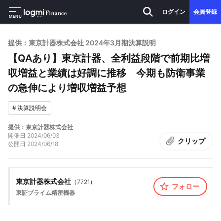
ログイン
会員登録
MENU
提供：東京計器株式会社 2024年3月期決算説明
【QAあり】東京計器、全利益段階で前期比増
収増益と業績は好調に推移 今期も防衛事業
の急伸により増収増益予想
#
決算説明会
提供：東京計器株式会社
開催日
2024/06/03
クリップ
公開日
2024/06/18
東京計器株式会社
（
7721
）
フォロー
東証プライム
精密機器