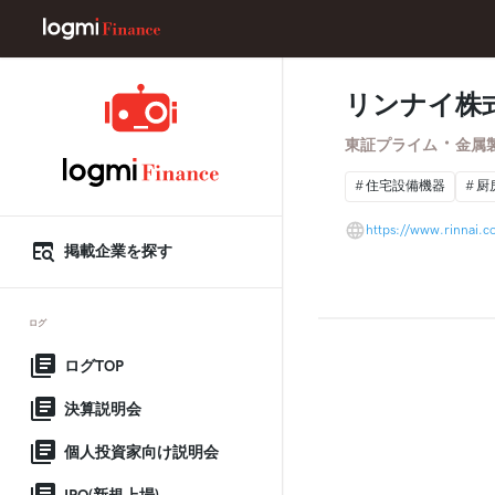
リンナイ株
・
東証プライム
金属
住宅設備機器
厨
https://www.rinnai.co
掲載企業を探す
ログ
ログTOP
決算説明会
個人投資家向け説明会