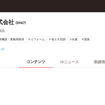
式会社
(5947)
製品
房機器・業務用厨房
リフォーム
省エネ空調
水素
国策
.jp/
コンテンツ
IRニュース
業績情