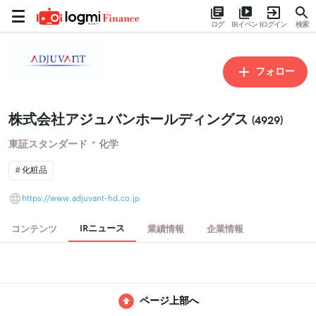
ログ
IRイベント
ログイン
検索
フォロー
株式会社アジュバンホールディングス
(4929)
・
東証スタンダード
化学
化粧品
https://www.adjuvant-hd.co.jp
IRニュース
コンテンツ
業績情報
企業情報
ページ上部へ