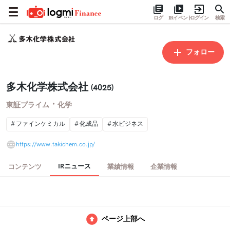
ログ
IRイベント
ログイン
検索
フォロー
多木化学株式会社
(4025)
・
東証プライム
化学
ファインケミカル
化成品
水ビジネス
https://www.takichem.co.jp/
IRニュース
コンテンツ
業績情報
企業情報
ページ上部へ