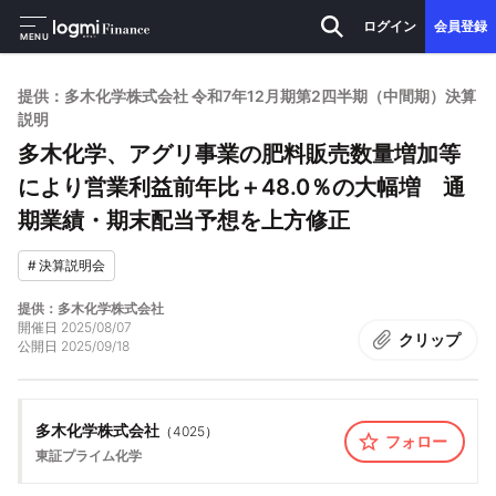
ログイン
会員登録
MENU
提供：多木化学株式会社 令和7年12月期第2四半期（中間期）決算
説明
多木化学、アグリ事業の肥料販売数量増加等
により営業利益前年比＋48.0％の大幅増 通
期業績・期末配当予想を上方修正
#
決算説明会
提供：多木化学株式会社
開催日
2025/08/07
クリップ
公開日
2025/09/18
多木化学株式会社
（
4025
）
フォロー
東証プライム
化学