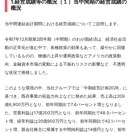
1.経営成績等の概況（１）当中間期の経営成績の
概況
当中間連結会計期間における経営成績についてご説明します。
令和7年12月期第2四半期（中間期）のわが国経済は、経済社会活
動の正常化が進む中で、各種政策の効果もあって、緩やかに回復
しているものの、物価の上昇や通商政策などアメリカの政策動
向、金融資本市場の変動による下振れリスクの影響など、不透明
な状況で推移しました。
このような環境の中、当社グループでは「中期経営計画2028」に
基づき、既存事業の収益力向上などに努めた結果、売上高は209
億6,900万円となり、前年同期比で7.4パーセント増となりまし
た。営業利益は17億200万円となり、前年同期比で48.0パーセン
ト増、経常利益は20億900万円となり、前年同期比で42.1パーセ
ント増、親会社株主に帰属する中間純利益は14億円となり、前年