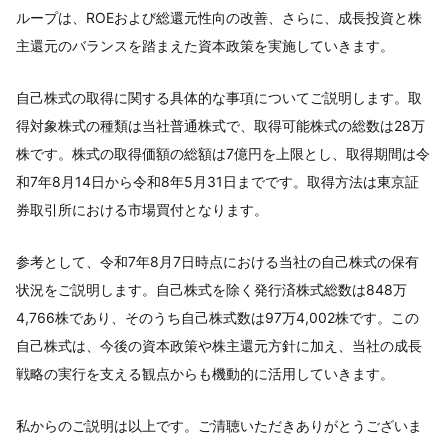
ループは、ROEおよび総還元性向の改善、さらに、成長投資と株
主還元のバランスを踏まえた資本政策を実施していきます。
自己株式の取得に関する具体的な事項についてご説明します。取
得対象株式の種類は当社普通株式で、取得可能株式の総数は28万
株です。株式の取得価額の総額は7億円を上限とし、取得期間は令
和7年8月14日から令和8年5月31日までです。取得方法は東京証
券取引所における市場買付となります。
参考として、令和7年8月7日時点における当社の自己株式の保有
状況をご説明します。自己株式を除く発行済株式総数は848万
4,766株であり、そのうち自己株式数は97万4,002株です。この
自己株式は、今後の資本政策や株主還元方針に加え、当社の成長
戦略の実行を支える観点からも機動的に活用していきます。
私からのご説明は以上です。ご清聴いただきありがとうございま