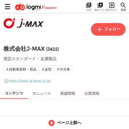
ログ
IRイベント
ログイン
検索
フォロー
株式会社J-MAX
(3422)
・
東証スタンダード
金属製品
自動車部材・部品
金型
中古車
https://www.jp-jmax.co.jp/
コンテンツ
IRニュース
業績情報
企業情報
ページ上部へ