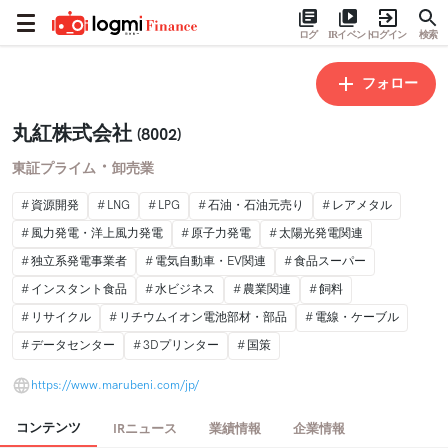
ログ
IRイベント
ログイン
検索
フォロー
丸紅株式会社
(8002)
・
東証プライム
卸売業
資源開発
LNG
LPG
石油・石油元売り
レアメタル
風力発電・洋上風力発電
原子力発電
太陽光発電関連
独立系発電事業者
電気自動車・EV関連
食品スーパー
インスタント食品
水ビジネス
農業関連
飼料
リサイクル
リチウムイオン電池部材・部品
電線・ケーブル
データセンター
3Dプリンター
国策
https://www.marubeni.com/jp/
コンテンツ
IRニュース
業績情報
企業情報