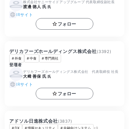
株式会社サニーサイドアップグループ 代表取締役副社長
渡邊 徳人 氏
氏
IRサイト
フォロー
デリカフーズホールディングス株式会社
(
3392
)
#
外食
#
中食
#
専門商社
登壇者
デリカフーズホールディングス株式会社 代表取締役 社長
大﨑 善保 氏
氏
IRサイト
フォロー
アドソル日進株式会社
(
3837
)
#
DX
#
情報セキュリティ
#
金融向けシステム
+
9