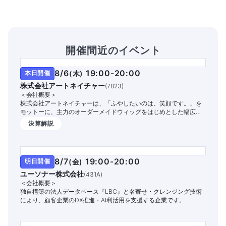
開催間近のイベント
8/6
19:00-20:00
本日開催
(
木
)
株式会社アートネイチャー
(
7823
)
＜会社概要＞
株式会社アートネイチャーは、「ふやしたいのは、笑顔です。」を
モットーに、主力のオーダーメイドウィッグをはじめとした幅広い
商品・サービスを提供する国内シェアNo.1の総合毛髪企業です。
決算解説
8/7
19:00-20:00
明日開催
(
金
)
ユーソナー株式会社
(
431A
)
＜会社概要＞
独自構築の法人データベース『LBC』と名寄せ・クレンジング技術
により、顧客企業のDX推進・AI利活用を支援する企業です。