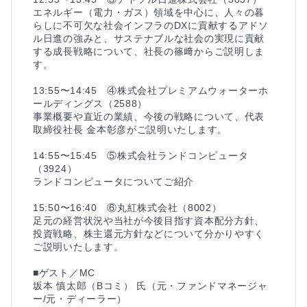
エネルギー（電力・ガス）領域を中心に、人々の暮
らしに不可欠な社会インフラのDXに貢献するアドソ
ル日進の強みと、サステナブルな社会の実現に貢献
する成長戦略について、社長の篠﨑からご説明しま
す。

13:55〜14:45　④株式会社プレミアムウォーターホ
ールディングス（2588）

事業概要や直近の業績、今後の戦略について、代表
取締役社長 金本彰彦がご説明いたします。

14:55〜15:45　⑤株式会社ランドコンピュータ
（3924）

ランドコンピュータについてご紹介

15:50〜16:40　⑥丸紅株式会社（8002）

足元の経営状況や当社が今後目指す資本配分方針、
投資戦略、株主還元方針などについて分かりやすく
ご説明いたします。

■ゲスト／MC

坂本 慎太郎（Bコミ） 氏（元・ファンドマネージャ
ー/元・ディーラー）
