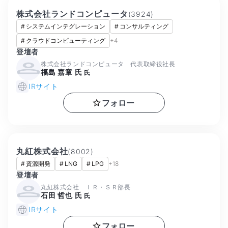
株式会社ランドコンピュータ
(
3924
)
#
システムインテグレーション
#
コンサルティング
#
クラウドコンピューティング
+
4
登壇者
株式会社ランドコンピュータ 代表取締役社長
福島 嘉章 氏
氏
IRサイト
フォロー
丸紅株式会社
(
8002
)
#
資源開発
#
LNG
#
LPG
+
18
登壇者
丸紅株式会社 ＩＲ・ＳＲ部長
石田 哲也 氏
氏
IRサイト
フォロー