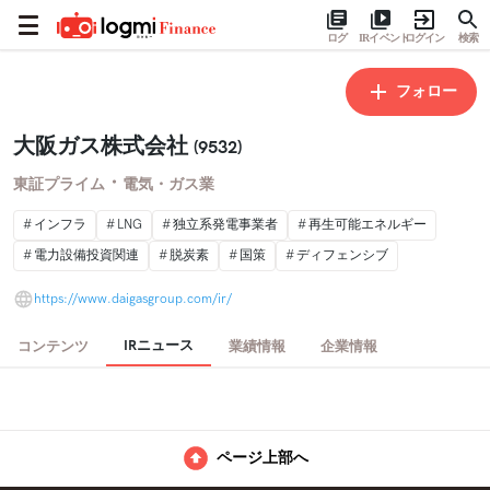
ログ
IRイベント
ログイン
検索
フォロー
大阪ガス株式会社
(9532)
・
東証プライム
電気・ガス業
インフラ
LNG
独立系発電事業者
再生可能エネルギー
電力設備投資関連
脱炭素
国策
ディフェンシブ
https://www.daigasgroup.com/ir/
IRニュース
コンテンツ
業績情報
企業情報
ページ上部へ