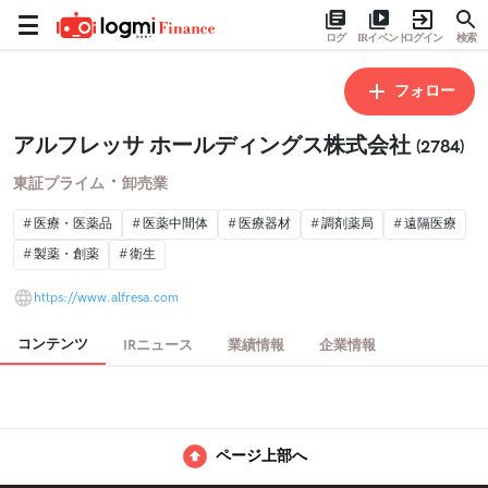
ログ
IRイベント
ログイン
検索
フォロー
アルフレッサ ホールディングス株式会社
(2784)
・
東証プライム
卸売業
医療・医薬品
医薬中間体
医療器材
調剤薬局
遠隔医療
製薬・創薬
衛生
https://www.alfresa.com
コンテンツ
IRニュース
業績情報
企業情報
ページ上部へ