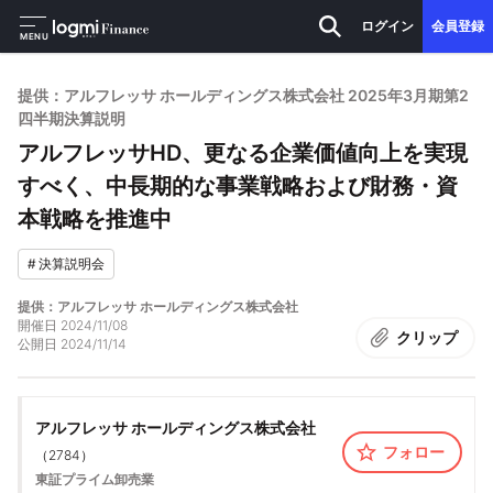
ログイン
会員登録
MENU
提供：アルフレッサ ホールディングス株式会社 2025年3月期第2
四半期決算説明
アルフレッサHD、更なる企業価値向上を実現
すべく、中長期的な事業戦略および財務・資
本戦略を推進中
#
決算説明会
提供：アルフレッサ ホールディングス株式会社
開催日
2024/11/08
クリップ
公開日
2024/11/14
アルフレッサ ホールディングス株式会社
フォロー
（
2784
）
東証プライム
卸売業