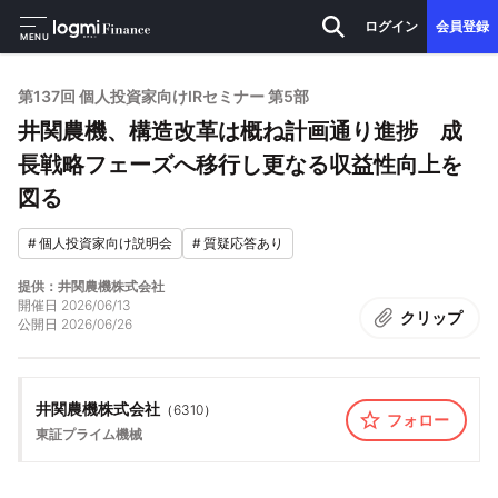
ログイン
会員登録
MENU
第137回 個人投資家向けIRセミナー 第5部
井関農機、構造改革は概ね計画通り進捗 成
長戦略フェーズへ移行し更なる収益性向上を
図る
#
個人投資家向け説明会
#
質疑応答あり
提供：井関農機株式会社
開催日
2026/06/13
クリップ
公開日
2026/06/26
井関農機株式会社
（
6310
）
フォロー
東証プライム
機械