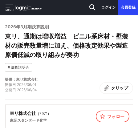
ログイン
会員登録
MENU
2026年3月期決算説明
東リ、通期は増収増益 ビニル系床材・壁装
材の販売数量増に加え、価格改定効果や製造
原価低減の取り組みが奏功
#
決算説明会
提供：東リ株式会社
開催日
2026/06/01
クリップ
公開日
2026/06/04
東リ株式会社
（
7971
）
フォロー
東証スタンダード
化学