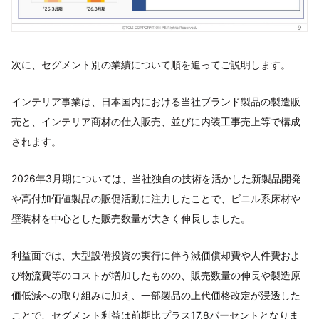
次に、セグメント別の業績について順を追ってご説明します。
インテリア事業は、日本国内における当社ブランド製品の製造販
売と、インテリア商材の仕入販売、並びに内装工事売上等で構成
されます。
2026年3月期については、当社独自の技術を活かした新製品開発
や高付加価値製品の販促活動に注力したことで、ビニル系床材や
壁装材を中心とした販売数量が大きく伸長しました。
利益面では、大型設備投資の実行に伴う減価償却費や人件費およ
び物流費等のコストが増加したものの、販売数量の伸長や製造原
価低減への取り組みに加え、一部製品の上代価格改定が浸透した
ことで、セグメント利益は前期比プラス17.8パーセントとなりま