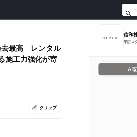
信和
NO IMAGE
東証ス
過去最高 レンタル
る施工力強化が寄
AI
クリップ