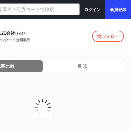
ログイン
会員登録
株式会社
(
3447
)
フォロー
タンダード
金属製品
記事比較
目 次