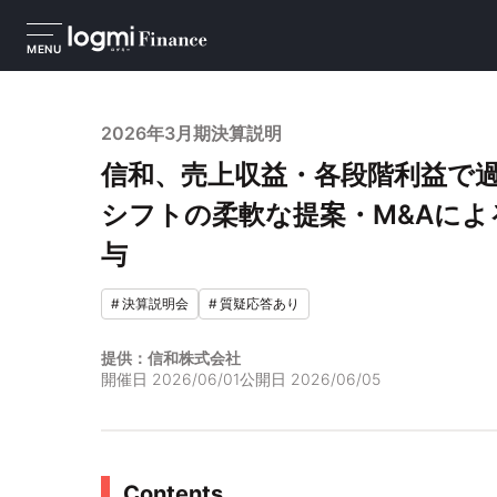
MENU
2026年3月期決算説明
信和、売上収益・各段階利益で
シフトの柔軟な提案・M&Aによ
与
#
決算説明会
#
質疑応答あり
提供：信和株式会社
開催日
2026/06/01
公開日
2026/06/05
Contents