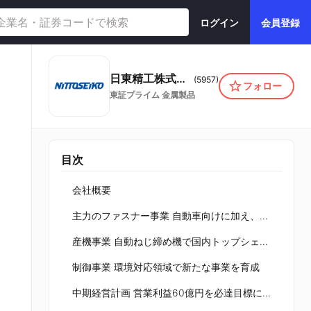
ログイン
会員登録
日東精工株式会社
(
5957
)
フォロー
東証プライム
金属製品
目次
会社概要
主力のファスナー事業 自動車向けに加え、AIデータセンター向けが伸長
産機事業 自動ねじ締め機で国内トップシェア、海外市場を開拓
制御事業 環境対応領域で新たな事業を育成
中期経営計画 営業利益60億円を必達目標に設定