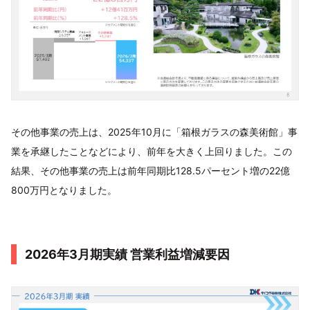
その他事業の売上は、2025年10月に「箱根ガラスの森美術館」事
業を承継したことなどにより、前年を大きく上回りました。この
結果、その他事業の売上は前年同期比128.5パーセント増の22億
800万円となりました。
2026年3月期実績 営業利益増減要因