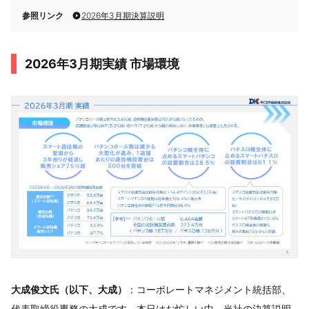
参照リンク
2026年3月期決算説明
2026年3月期実績 市場環境
大成俊文氏（以下、大成）
：コーポレートマネジメント統括部、
代表取締役専務の大成です。本日はお忙しい中、当社の決算説明