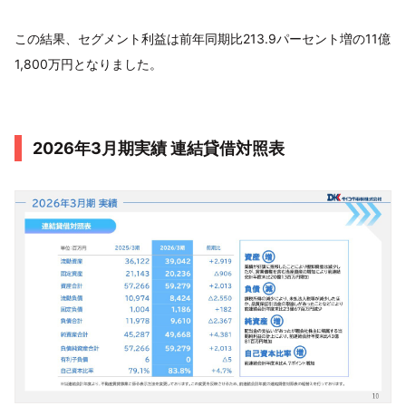
この結果、セグメント利益は前年同期比213.9パーセント増の11億
1,800万円となりました。
2026年3月期実績 連結貸借対照表