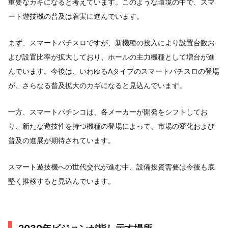
重要なカギになると考えています。このような環境の中で、スマ
ート遊技機の普及は着実に進んでいます。
まず、スマートパチスロですが、新機種の投入により設置台数お
よび設置比率が拡大しており、ホールの主力機種として増台が進
んでいます。今後は、いわゆるAタイプのスマートパチスロの登場
が、さらなる普及拡大のカギになると見込んでいます。
一方、スマートパチンコは、各メーカーが開発をシフトしてお
り、新たな遊技性を持つ機種の登場によって、市場の変化および
普及の進展が期待されています。
スマート遊技機への世代交代が進む中、設備投資需要は今後も底
堅く推移すると見込んでいます。