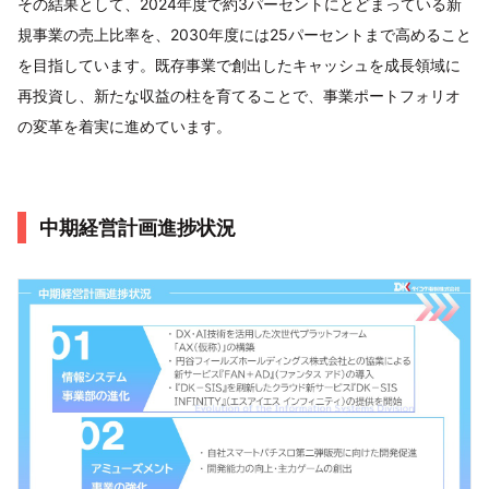
その結果として、2024年度で約3パーセントにとどまっている新
規事業の売上比率を、2030年度には25パーセントまで高めること
を目指しています。既存事業で創出したキャッシュを成長領域に
再投資し、新たな収益の柱を育てることで、事業ポートフォリオ
の変革を着実に進めています。
中期経営計画進捗状況