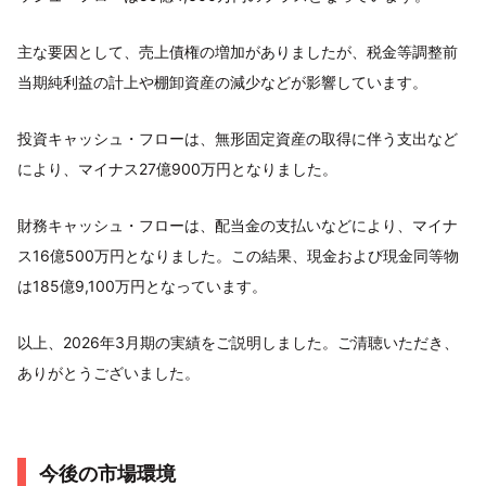
主な要因として、売上債権の増加がありましたが、税金等調整前
当期純利益の計上や棚卸資産の減少などが影響しています。
投資キャッシュ・フローは、無形固定資産の取得に伴う支出など
により、マイナス27億900万円となりました。
財務キャッシュ・フローは、配当金の支払いなどにより、マイナ
ス16億500万円となりました。この結果、現金および現金同等物
は185億9,100万円となっています。
以上、2026年3月期の実績をご説明しました。ご清聴いただき、
ありがとうございました。
今後の市場環境