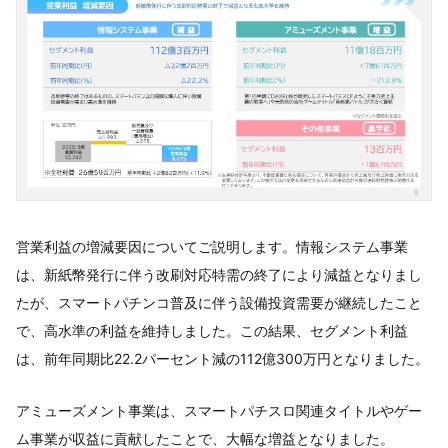
営業利益の増減要因についてご説明します。情報システム事業
は、新紙幣発行に伴う改刷対応特需の終了により減益となりまし
たが、スマートパチンコ普及に伴う設備投資需要が継続したこと
で、高水準の利益を維持しました。この結果、セグメント利益
は、前年同期比22.2パーセント減の112億300万円となりました。
アミューズメント事業は、スマートパチスロ関連タイトルやゲー
ム事業が収益に貢献したことで、大幅な増益となりました。