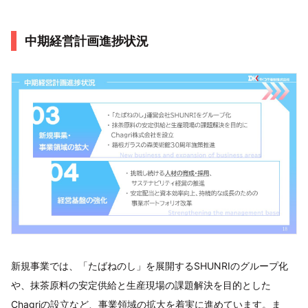
中期経営計画進捗状況
新規事業では、「たばねのし」を展開するSHUNRIのグループ化
や、抹茶原料の安定供給と生産現場の課題解決を目的とした
Chagriの設立など、事業領域の拡大を着実に進めています。ま