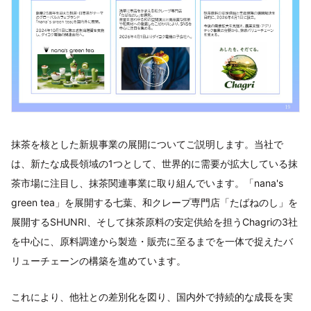
抹茶を核とした新規事業の展開についてご説明します。当社で
は、新たな成長領域の1つとして、世界的に需要が拡大している抹
茶市場に注目し、抹茶関連事業に取り組んでいます。「nana's
green tea」を展開する七葉、和クレープ専門店「たばねのし」を
展開するSHUNRI、そして抹茶原料の安定供給を担うChagriの3社
を中心に、原料調達から製造・販売に至るまでを一体で捉えたバ
リューチェーンの構築を進めています。
これにより、他社との差別化を図り、国内外で持続的な成長を実