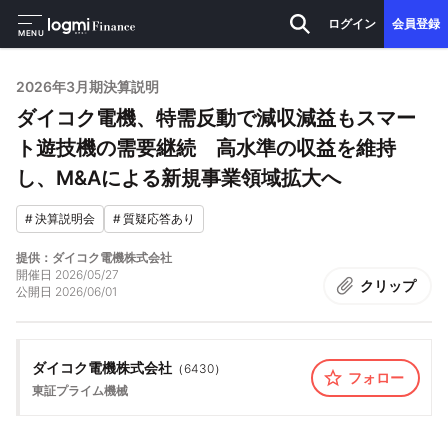
ログイン
会員登録
MENU
2026年3月期決算説明
ダイコク電機、特需反動で減収減益もスマー
ト遊技機の需要継続 高水準の収益を維持
し、M&Aによる新規事業領域拡大へ
#
決算説明会
#
質疑応答あり
提供：ダイコク電機株式会社
開催日
2026/05/27
クリップ
公開日
2026/06/01
ダイコク電機株式会社
（
6430
）
フォロー
東証プライム
機械