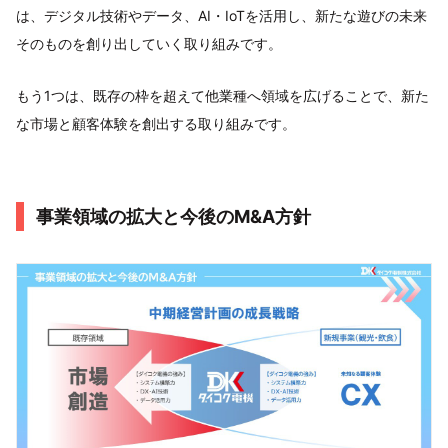
は、デジタル技術やデータ、AI・IoTを活用し、新たな遊びの未来
そのものを創り出していく取り組みです。
もう1つは、既存の枠を超えて他業種へ領域を広げることで、新た
な市場と顧客体験を創出する取り組みです。
事業領域の拡大と今後のM&A方針