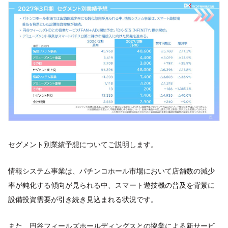
セグメント別業績予想についてご説明します。
情報システム事業は、パチンコホール市場において店舗数の減少
率が鈍化する傾向が見られる中、スマート遊技機の普及を背景に
設備投資需要が引き続き見込まれる状況です。
また、円谷フィールズホールディングスとの協業による新サービ