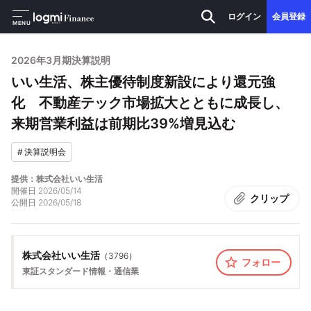
ログイン
会員登録
MENU
2026年3月期決算説明
いい生活、株主優待制度新設により還元強
化 不動産テック市場拡大とともに成長し、
来期営業利益は前期比39%増見込む
#
決算説明会
提供：株式会社いい生活
開催日
2026/05/14
クリップ
公開日
2026/05/18
株式会社いい生活
（
3796
）
フォロー
東証スタンダード
情報・通信業