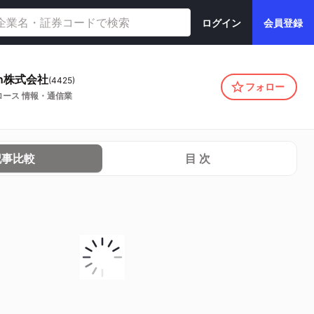
ログイン
会員登録
an株式会社
(
4425
)
フォロー
ロース
情報・通信業
記事比較
目 次