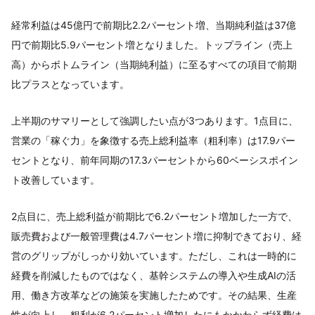
経常利益は45億円で前期比2.2パーセント増、当期純利益は37億
円で前期比5.9パーセント増となりました。トップライン（売上
高）からボトムライン（当期純利益）に至るすべての項目で前期
比プラスとなっています。
上半期のサマリーとして強調したい点が3つあります。1点目に、
営業の「稼ぐ力」を象徴する売上総利益率（粗利率）は17.9パー
セントとなり、前年同期の17.3パーセントから60ベーシスポイン
ト改善しています。
2点目に、売上総利益が前期比で6.2パーセント増加した一方で、
販売費および一般管理費は4.7パーセント増に抑制できており、経
営のグリップがしっかり効いています。ただし、これは一時的に
経費を削減したものではなく、基幹システムの導入や生成AIの活
用、働き方改革などの施策を実施したためです。その結果、生産
性が向上し、粗利が6.2パーセント増加したにもかかわらず経費は