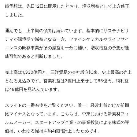
績予想は、先日12日に開示したとおり、増収増益として上方修正
しました。
通期でも、上半期の傾向は続いています。基本的にサステナビリ
ティが端境期で減益となる一方、ファインケミカルやライフサイ
エンスの既存事業がその減益を十分に補い、増収増益の予想が達
成可能であると判断しました。
売上高は1,330億円と、三洋貿易の会社設立以来、史上最高の売上
となる見込みです。営業利益は3億円上乗せして65億円、純利益
は48億円を見込んでいます。
スライドの一番右側をご覧ください。唯一、経常利益だけが前期
比マイナスとなっています。こちらは、中東における新素材フィ
ルムメーカー、スタートアップ企業への事業投資による株式の評
価損、いわゆる減損を約4億円計上したためです。