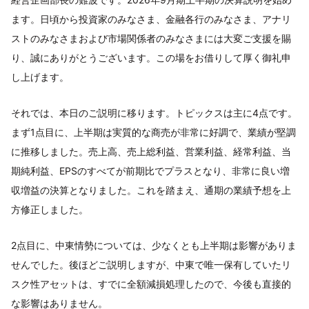
ます。日頃から投資家のみなさま、金融各行のみなさま、アナリ
ストのみなさまおよび市場関係者のみなさまには大変ご支援を賜
り、誠にありがとうございます。この場をお借りして厚く御礼申
し上げます。
それでは、本日のご説明に移ります。トピックスは主に4点です。
まず1点目に、上半期は実質的な商売が非常に好調で、業績が堅調
に推移しました。売上高、売上総利益、営業利益、経常利益、当
期純利益、EPSのすべてが前期比でプラスとなり、非常に良い増
収増益の決算となりました。これを踏まえ、通期の業績予想を上
方修正しました。
2点目に、中東情勢については、少なくとも上半期は影響がありま
せんでした。後ほどご説明しますが、中東で唯一保有していたリ
スク性アセットは、すでに全額減損処理したので、今後も直接的
な影響はありません。