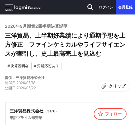
ログイン
会員登録
MENU
2026年9月期第2四半期決算説明
三洋貿易、上半期好業績により通期予想を上
方修正 ファインケミカルやライフサイエン
スが牽引し、史上最高売上を見込む
#
決算説明会
#
質疑応答あり
提供：三洋貿易株式会社
開催日
2026/05/18
クリップ
公開日
2026/05/22
三洋貿易株式会社
（
3176
）
フォロー
東証プライム
卸売業