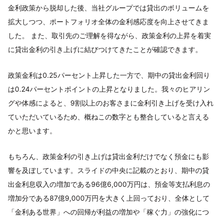
金利政策から脱却した後、当社グループでは貸出のボリュームを
拡大しつつ、ポートフォリオ全体の金利感応度を向上させてきま
した。 また、取引先のご理解を得ながら、政策金利の上昇を着実
に貸出金利の引き上げに結びつけてきたことが確認できます。
政策金利は0.25パーセント上昇した一方で、期中の貸出金利回り
は0.24パーセントポイントの上昇となりました。我々のヒアリン
グや体感によると、9割以上のお客さまに金利引き上げを受け入れ
ていただいているため、概ねこの数字とも整合していると言える
かと思います。
もちろん、政策金利の引き上げは貸出金利だけでなく預金にも影
響を及ぼしています。スライドの中央に記載のとおり、期中の貸
出金利息収入の増加である96億6,000万円は、預金等支払利息の
増加分である87億9,000万円を大きく上回っており、全体として
「金利ある世界」への回帰が利益の増加や「稼ぐ力」の強化につ