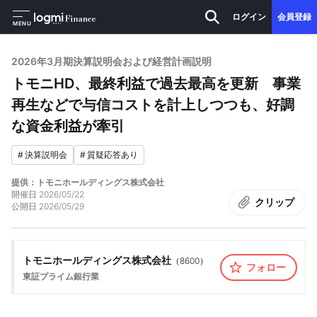
ログイン
会員登録
MENU
2026年3月期決算説明会および経営計画説明
トモニHD、最終利益で過去最高を更新 事業
再生などで与信コストを計上しつつも、好調
な資金利益が牽引
#
決算説明会
#
質疑応答あり
提供：トモニホールディングス株式会社
開催日
2026/05/22
クリップ
公開日
2026/05/29
トモニホールディングス株式会社
（
8600
）
フォロー
東証プライム
銀行業