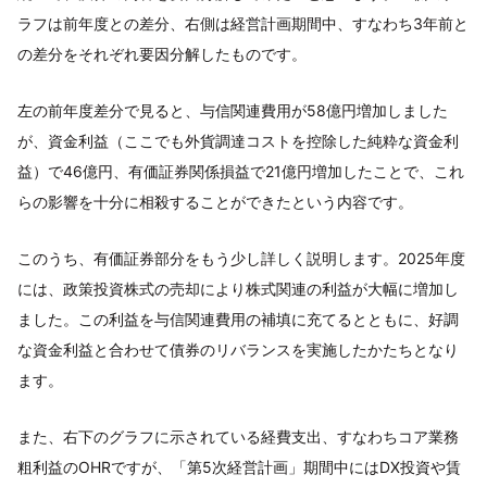
ラフは前年度との差分、右側は経営計画期間中、すなわち3年前と
の差分をそれぞれ要因分解したものです。
左の前年度差分で見ると、与信関連費用が58億円増加しました
が、資金利益（ここでも外貨調達コストを控除した純粋な資金利
益）で46億円、有価証券関係損益で21億円増加したことで、これ
らの影響を十分に相殺することができたという内容です。
このうち、有価証券部分をもう少し詳しく説明します。2025年度
には、政策投資株式の売却により株式関連の利益が大幅に増加し
ました。この利益を与信関連費用の補填に充てるとともに、好調
な資金利益と合わせて債券のリバランスを実施したかたちとなり
ます。
また、右下のグラフに示されている経費支出、すなわちコア業務
粗利益のOHRですが、「第5次経営計画」期間中にはDX投資や賃