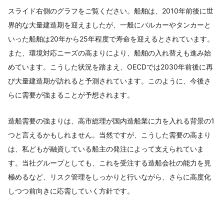
スライド右側のグラフをご覧ください。船舶は、2010年前後に世
界的な大量建造期を迎えましたが、一般にバルカーやタンカーと
いった船舶は20年から25年程度で寿命を迎えるとされています。
また、環境対応ニーズの高まりにより、船舶の入れ替えも進み始
めています。こうした状況を踏まえ、OECDでは2030年前後に再
び大量建造期が訪れると予測されています。このように、今後さ
らに需要が強まることが予想されます。
造船需要の強まりは、高市総理が国内造船業に力を入れる背景の1
つと言えるかもしれません。当然ですが、こうした需要の高まり
は、私どもが融資している船主の発注によって支えられていま
す。当社グループとしても、これを受注する造船会社の能力を見
極めるなど、リスク管理をしっかりと行いながら、さらに高度化
しつつ前向きに応需していく方針です。