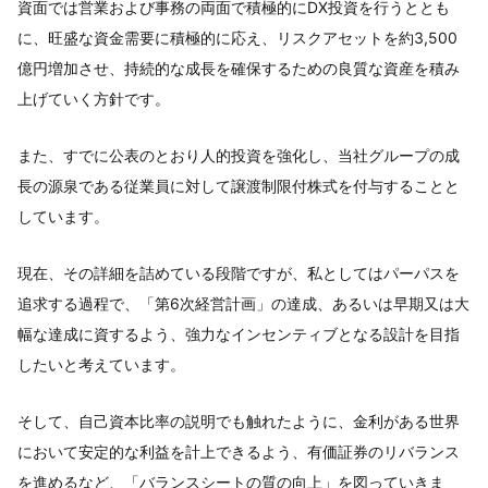
資面では営業および事務の両面で積極的にDX投資を行うととも
に、旺盛な資金需要に積極的に応え、リスクアセットを約3,500
億円増加させ、持続的な成長を確保するための良質な資産を積み
上げていく方針です。
また、すでに公表のとおり人的投資を強化し、当社グループの成
長の源泉である従業員に対して譲渡制限付株式を付与することと
しています。
現在、その詳細を詰めている段階ですが、私としてはパーパスを
追求する過程で、「第6次経営計画」の達成、あるいは早期又は大
幅な達成に資するよう、強力なインセンティブとなる設計を目指
したいと考えています。
そして、自己資本比率の説明でも触れたように、金利がある世界
において安定的な利益を計上できるよう、有価証券のリバランス
を進めるなど、「バランスシートの質の向上」を図っていきま