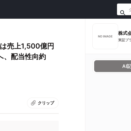
株式
NO IMAGE
東証プ
売上1,500億円
％へ、配当性向約
AI
クリップ