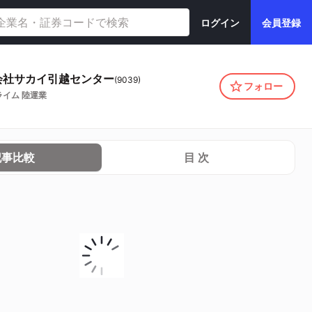
ログイン
会員登録
会社サカイ引越センター
(
9039
)
フォロー
ライム
陸運業
記事比較
目 次