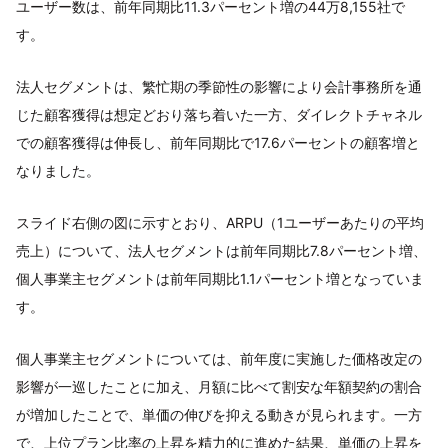
ユーザー数は、前年同期比11.3パーセント増の44万8,155社で
す。
法人セグメントは、繁忙期の季節性の影響により会計事務所を通
じた顧客獲得は想定どおり落ち着いた一方、ダイレクトチャネル
での顧客獲得は伸長し、前年同期比で17.6パーセントの顧客増と
なりました。
スライド右側の図に示すとおり、ARPU（1ユーザーあたりの平均
売上）について、法人セグメントは前年同期比7.8パーセント増、
個人事業主セグメントは前年同期比1.1パーセント増となっていま
す。
個人事業主セグメントについては、前年度に実施した価格改定の
影響が一巡したことに加え、月額に比べて割安な年額契約の割合
が増加したことで、単価の伸びを抑える動きが見られます。一方
で、上位プラン比率の上昇を精力的に進めた結果、単価の上昇を