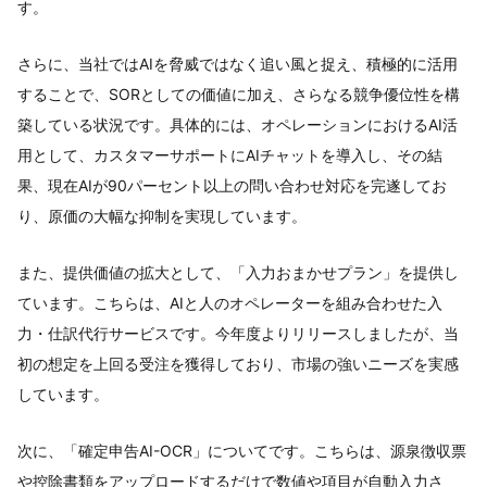
す。
さらに、当社ではAIを脅威ではなく追い風と捉え、積極的に活用
することで、SORとしての価値に加え、さらなる競争優位性を構
築している状況です。具体的には、オペレーションにおけるAI活
用として、カスタマーサポートにAIチャットを導入し、その結
果、現在AIが90パーセント以上の問い合わせ対応を完遂してお
り、原価の大幅な抑制を実現しています。
また、提供価値の拡大として、「入力おまかせプラン」を提供し
ています。こちらは、AIと人のオペレーターを組み合わせた入
力・仕訳代行サービスです。今年度よりリリースしましたが、当
初の想定を上回る受注を獲得しており、市場の強いニーズを実感
しています。
次に、「確定申告AI-OCR」についてです。こちらは、源泉徴収票
や控除書類をアップロードするだけで数値や項目が自動入力さ