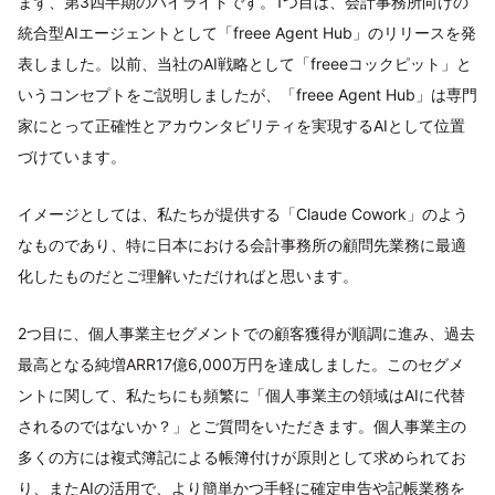
まず、第3四半期のハイライトです。1つ目は、会計事務所向けの
統合型AIエージェントとして「freee Agent Hub」のリリースを発
表しました。以前、当社のAI戦略として「freeeコックピット」と
いうコンセプトをご説明しましたが、「freee Agent Hub」は専門
家にとって正確性とアカウンタビリティを実現するAIとして位置
づけています。
イメージとしては、私たちが提供する「Claude Cowork」のよう
なものであり、特に日本における会計事務所の顧問先業務に最適
化したものだとご理解いただければと思います。
2つ目に、個人事業主セグメントでの顧客獲得が順調に進み、過去
最高となる純増ARR17億6,000万円を達成しました。このセグメ
ントに関して、私たちにも頻繁に「個人事業主の領域はAIに代替
されるのではないか？」とご質問をいただきます。個人事業主の
多くの方には複式簿記による帳簿付けが原則として求められてお
り、またAIの活用で、より簡単かつ手軽に確定申告や記帳業務を