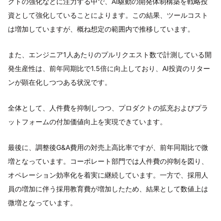
クトの強化などに注力する中で、AI駆動の開発体制構築を戦略投
資として強化していることによります。この結果、ツールコスト
は増加していますが、概ね想定の範囲内で推移しています。
また、エンジニア1人あたりのプルリクエスト数で計測している開
発生産性は、前年同期比で1.5倍に向上しており、AI投資のリター
ンが顕在化しつつある状況です。
全体として、人件費を抑制しつつ、プロダクトの拡充およびプラ
ットフォームの付加価値向上を実現できています。
最後に、調整後G&A費用の対売上高比率ですが、前年同期比で微
増となっています。コーポレート部門では人件費の抑制を図り、
オペレーション効率化を着実に継続しています。一方で、採用人
員の増加に伴う採用教育費が増加したため、結果として数値上は
微増となっています。