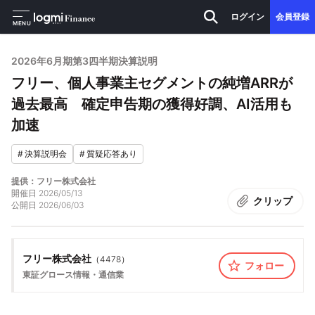
ログイン
会員登録
MENU
2026年6月期第3四半期決算説明
フリー、個人事業主セグメントの純増ARRが
過去最高 確定申告期の獲得好調、AI活用も
加速
#
決算説明会
#
質疑応答あり
提供：フリー株式会社
開催日
2026/05/13
クリップ
公開日
2026/06/03
フリー株式会社
（
4478
）
フォロー
東証グロース
情報・通信業