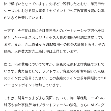
比で横ばいとなっています。先ほどご説明したとおり、確定申告
シーズンにおける個人事業主セグメントでの広告宣伝投資の効率
が大きく改善しています。
一方で、今年度は特に会計事務所とのパートナーシップ強化を目
的としたセールスおよびサクセス人員の採用が順調に進展してい
ます。また、売上原価からS&M費用への振替の影響もあり、その
結果、人件費の対売上高比率は上昇しています。
次に、R&D費用についてですが、灰色の点線および実線で示して
います。実力値として、ソフトウェア資産化の影響を除いた点線
のラインにご注目ください。この点線のラインは前年同期比で2.6
パーセントポイント増加しています。
これは、開発のさまざまな側面において、特に業種別ニーズへの
対応や会計事務所向けプラットフォームの強化、さらにAIプロダ