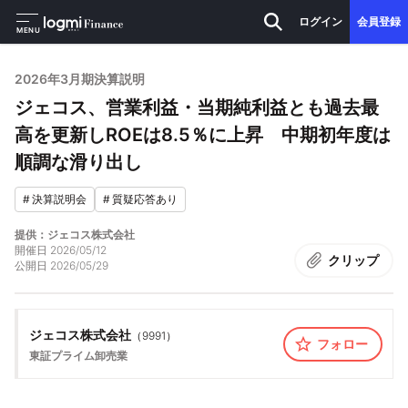
ログイン
会員登録
MENU
2026年3月期決算説明
ジェコス、営業利益・当期純利益とも過去最
高を更新しROEは8.5％に上昇 中期初年度は
順調な滑り出し
#
決算説明会
#
質疑応答あり
提供：ジェコス株式会社
開催日
2026/05/12
クリップ
公開日
2026/05/29
ジェコス株式会社
（
9991
）
フォロー
東証プライム
卸売業