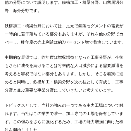
他の分野について説明します。鉄構加工・橋梁分野、山留周辺分
野、海外分野です。
鉄構加工・橋梁分野においては、足元で鋼製セグメントの需要が
一時的に若干落ちている部分もありますが、それを他の分野でカ
バーし、昨年度の売上利益は約7パーセント増で着地しています。
中期的な展望では、昨年度は増収増益となった工事分野が、今後
もさらに成長を続けることは将来的な人口減少による需要減退を
考えると容易ではない部分もあります。しかし、そこを着実に進
めると同時に、鉄構加工・橋梁分野を次の柱として育成し、工事
分野と並ぶ重要な事業分野にしていきたいと考えています。
トピックスとして、当社の強みの一つである主力工場について触
れます。当社はこの業界で唯一、加工専門の工場を保有していま
す。この強みをさらに強化するため、工場の能力増強に向けた検
討を開始しました。