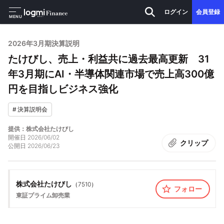
ログイン
会員登録
MENU
2026年3月期決算説明
たけびし、売上・利益共に過去最高更新 31
年3月期にAI・半導体関連市場で売上高300億
円を目指しビジネス強化
#
決算説明会
提供：株式会社たけびし
開催日
2026/06/02
クリップ
公開日
2026/06/23
株式会社たけびし
（
7510
）
フォロー
東証プライム
卸売業