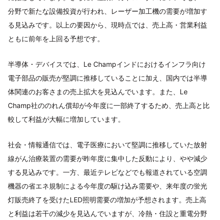
分野で新たな設備投資が行われ、レーザー加工機の需要が増加す
る見込みです。以上の要因から、現時点では、売上高・営業利益
ともに前年を上回る予想です。
半導体・デバイスでは、Le Champインドにおけるインフラ向け
電子部品の販売が堅調に推移していることに加え、国内では半導
体関連のお客さまの売上拡大を見込んでいます。また、Le
Champ社ののれん償却が今年度に一部終了するため、売上高と比
較して利益が大幅に増加しています。
社会・情報通信では、電子医療において堅調に推移していた放射
線がん治療装置の需要が昨年度に集中した反動により、やや減少
する見込みです。一方、最近テレビなどでも報道されている空調
機器の省エネ規制による今年度の駆け込み需要や、来年度の蛍光
灯販売終了を受けたLED照明需要の増加が予想されます。売上高
と利益は若干の減少を見込んでいますが、冷熱・住設と重電分野