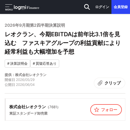
ログイン
会員登録
MENU
2026年9月期第2四半期決算説明
レオクラン、今期EBITDAは前年比3.1倍を見
込む ファスキアグループの利益貢献により
経常利益も大幅増加を予想
#
決算説明会
#
質疑応答あり
提供：株式会社レオクラン
開催日
2026/05/29
クリップ
公開日
2026/06/04
株式会社レオクラン
（
7681
）
フォロー
東証スタンダード
卸売業