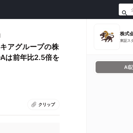
株式
明
東証ス
スキアグループの株
DAは前年比2.5倍を
AI
クリップ