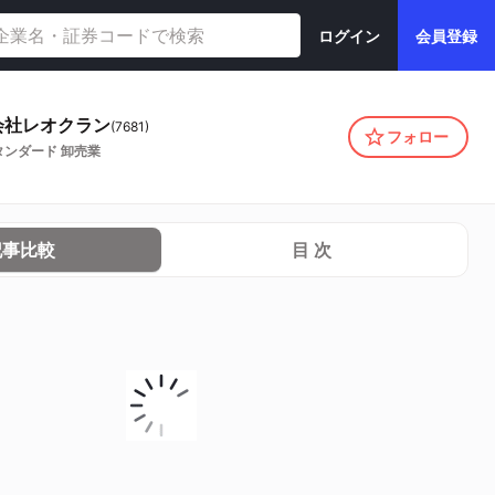
ログイン
会員登録
会社レオクラン
(
7681
)
フォロー
タンダード
卸売業
記事比較
目 次