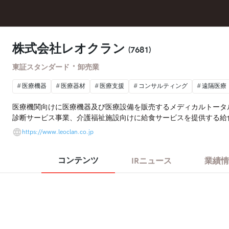
株式会社レオクラン
(7681)
・
東証スタンダード
卸売業
医療機器
医療器材
医療支援
コンサルティング
遠隔医療
医療機関向けに医療機器及び医療設備を販売するメディカルトータ
診断サービス事業、介護福祉施設向けに給食サービスを提供する給
https://www.leoclan.co.jp
コンテンツ
IRニュース
業績情