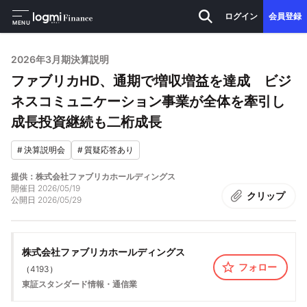
ログイン
会員登録
MENU
2026年3月期決算説明
ファブリカHD、通期で増収増益を達成 ビジ
ネスコミュニケーション事業が全体を牽引し
成⻑投資継続も⼆桁成⻑
#
決算説明会
#
質疑応答あり
提供：株式会社ファブリカホールディングス
開催日
2026/05/19
クリップ
公開日
2026/05/29
株式会社ファブリカホールディングス
フォロー
（
4193
）
東証スタンダード
情報・通信業