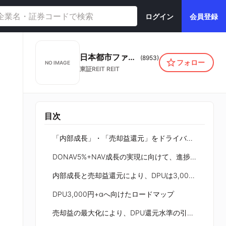
ログイン
会員登録
日本都市ファンド投資法人
(
8953
)
フォロー
NO IMAGE
東証REIT
REIT
目次
「内部成長」・「売却益還元」をドライバーにした成長サイクル
DONAV5%+NAV成長の実現に向けて、進捗は極めて良好
内部成長と売却益還元により、DPUは3,000円へ到達 実力EPUは+4.5%成長、48期のトータルリターンは13.8%
DPU3,000円+αへ向けたロードマップ
売却益の最大化により、DPU還元水準の引き上げを目指す