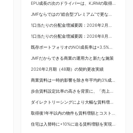
EPU成長の次のドライバーは、KJRMの取得力が生む外部成長
JMFならではの“総合型プレミアム”で更なる成長ステージへ
1口当たりの分配金増減要因：2026年2月期予想 対 実績
1口当たりの分配金増減要因：2026年8月期、2027年2月期予想
既存ポートフォリオのNOI成長率は+3.5%、賃料ギャップの解消により積上げを図る
JMFだからできる商業の運用力と新たな施策
2026年2月期（48期）の契約更改実績
商業賃料は一時的影響を除き年平均約3%成長、好調なマーケット環境で賃料ギャップも拡大
歩合賃料設定比率の高さを背景に、「売上上昇=歩合賃料増加」の仕組みを構築
ダイレクトリーシングにより大幅な賃料増額が実現。将来的なアップサイドの仕組みも構築
取得後1年半以内の物件も賃料増額とコスト削減によりNOIを押上げ
住宅は入替時に+10%に迫る賃料増額を実現、賃料ギャップも拡大し今後のアップサイドが期待