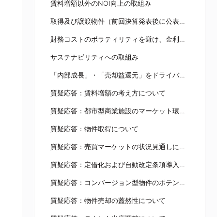
賃料増額以外のNOI向上の取組み
取得及び譲渡物件（前回決算発表後に公表した物件）
財務コストのボラティリティを避け、金利上昇に対応した柔軟な資金調達を実行
サステナビリティへの取組み
「内部成長」・「売却益還元」をドライバーにした成長サイクル
質疑応答：賃料増額の考え方について
質疑応答：都市型商業施設のマーケット環境について
質疑応答：物件取得について
質疑応答：売買マーケットの状況見通しについて
質疑応答：定借化および自動改定条項導入の課題について
質疑応答：コンバージョン型物件のポテンシャルと収益性について
質疑応答：物件売却の蓋然性について