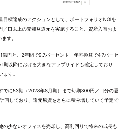
量目標達成のアクションとして、ポートフォリオNOIを
0円／口以上の売却益還元を実施すること、資産入替およ
います。
21億円と、2年間で9.7パーセント、年率換算で4.7パーセ
51期以降における大きなアップサイドも確定しており、
います。
に53期（2028年8月期）まで毎期300円／口分の還
も計画しており、還元原資をさらに積み増していく予定で
地の少ないオフィスを売却し、高利回りで将来の成長も