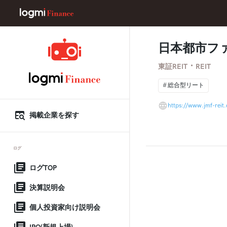
日本都市フ
・
東証REIT
REIT
総合型リート
https://www.jmf-reit
掲載企業を探す
ログ
ログTOP
決算説明会
個人投資家向け説明会