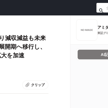
アミ
NO IMAGE
東証グ
り減収減益も未来
場展開期へ移行し、
拡大を加速
AI
クリップ