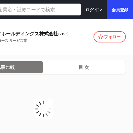
ログイン
会員登録
タホールディングス株式会社
(
2195
)
フォロー
ロース
サービス業
記事比較
目 次