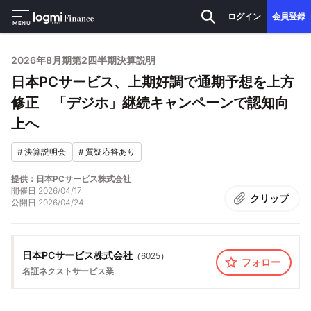
ログイン
会員登録
MENU
2026年8月期第2四半期決算説明
日本PCサービス、上期好調で通期予想を上方
修正 「デジホ」継続キャンペーンで認知向
上へ
#
決算説明会
#
質疑応答あり
提供：日本PCサービス株式会社
開催日
2026/04/17
クリップ
公開日
2026/04/24
日本PCサービス株式会社
（
6025
）
フォロー
名証ネクスト
サービス業