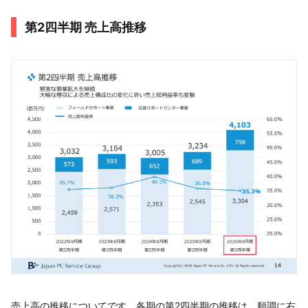
第2四半期 売上高推移
売上高の推移についてです。各期の第2四半期の推移は、順調に右