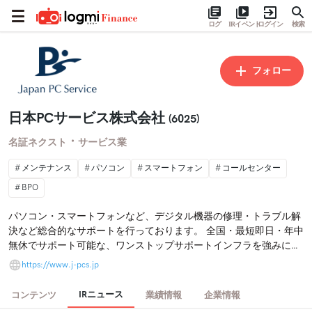
ログ
IRイベント
ログイン
検索
フォロー
日本PCサービス株式会社
(6025)
・
名証ネクスト
サービス業
メンテナンス
パソコン
スマートフォン
コールセンター
BPO
パソコン・スマートフォンなど、デジタル機器の修理・トラブル解
決など総合的なサポートを行っております。 全国・最短即日・年中
無休でサポート可能な、ワンストップサポートインフラを強みに、
「デジホ」という新たなサービス文化の醸成を目指しています。
https://www.j-pcs.jp
IRニュース
コンテンツ
業績情報
企業情報