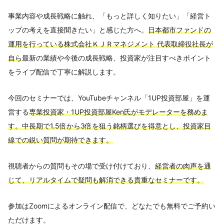
事業内容や成長戦略に触れ、「もっと詳しく知りたい」「経営ト
ップの考えを直接聞きたい」と感じた方へ。
日本都市ファンドの
運用を行っている株式会社ＫＪＲマネジメント 代表取締役社長が
自ら
最新の業績や今後の成長戦略、投資家が注目すべきポイント
をライブ配信で丁寧に解説します。
今回のセミナーでは、YouTubeチャンネル「1UP投資部屋」を運
営する
専業投資家・1UP投資部屋Ken氏がモデレーターを務めま
す。中長期で1.5倍から3倍を狙う銘柄選びを得意とし、投資家目
線での鋭い質問が期待できます。
視聴者からの質問もその場で受け付けており、
経営者の肉声を通
じて、リアルタイムで疑問も解消できる貴重なセミナーです。
参加はZoomによるオンライン配信で、どなたでも無料でご予約い
ただけます。