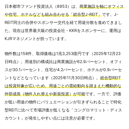
日本都市ファンド投資法人（8953）は、
商業施設を軸にオフィス
や住宅、ホテルなども組み合わせる「総合型J-REIT」
です。J-
REIT同士の合併やスポンサー交代を経て用途分散を進めてきまし
た。現在は世界最大級の投資会社・KKRをスポンサーに、運用は
KJRマネジメントが担っています。
物件数は158件、取得価格は1兆3,253億円です（2025年12月23
日時点）。用途別の構成比は商業施設が62.9パーセント、オフィ
スが30.1パーセント、住宅が4.2パーセント、ホテルが0.9パーセ
ントなどとなっています（2025年11月30日時点）。
総合型REIT
は投資対象が広いため、用途ごとの需給動向を踏まえた機動的な
外部成長（物件入れ替えや新規投資）が可能
です。一方で、評価
が低い用途の物件にバリュエーションが引きずられることで特化
型REITに比べて市場評価が低くなる「コングロマリット・ディス
カウント」が発生しやすい点には注意が必要です。