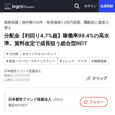
ログイン
会員登録
MENU
銘柄発掘｜物件数158件・取得価格1.3兆円規模。機動的に資産入
替え
分配金【利回り4.7%超】稼働率99.4%の高水
準。賃料改定で成長狙う総合型REIT
#
その他
#
オリジナルコンテンツ
#
投資ノウハウ／マネーリテラシー
#
トレンド・テーマ
#
銘柄発掘
日本都市ファンド投資法人
開催日
2026/01/19
クリップ
公開日
2026/01/19
日本都市ファンド投資法人
（
8953
）
フォロー
東証REIT
REIT