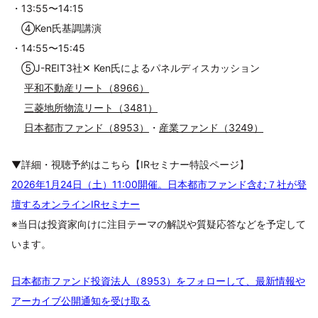
・13:55〜14:15
④Ken氏基調講演
・14:55〜15:45
⑤J-REIT3社✕ Ken氏によるパネルディスカッション
平和不動産リート（8966）
三菱地所物流リート（3481）
日本都市ファンド（8953）
・
産業ファンド（3249）
▼詳細・視聴予約はこちら【IRセミナー特設ページ】
2026年1月24日（土）11:00開催。日本都市ファンド含む７社が登
壇するオンラインIRセミナー
※当日は投資家向けに注目テーマの解説や質疑応答などを予定して
います。
日本都市ファンド投資法人（8953）をフォローして、最新情報や
アーカイブ公開通知を受け取る