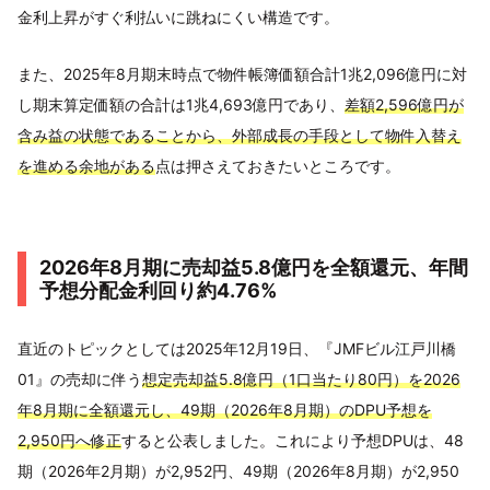
金利上昇がすぐ利払いに跳ねにくい構造です。
また、2025年8月期末時点で物件帳簿価額合計1兆2,096億円に対
し期末算定価額の合計は1兆4,693億円であり、
差額2,596億円が
含み益の状態であることから、外部成長の手段として物件入替え
を進める余地がある
点は押さえておきたいところです。
2026年8月期に売却益5.8億円を全額還元、年間
予想分配金利回り約4.76%
直近のトピックとしては2025年12月19日、『JMFビル江戸川橋
01』の売却に伴う
想定売却益5.8億円（1口当たり80円）を2026
年8月期に全額還元し、49期（2026年8月期）のDPU予想を
2,950円へ修正
すると公表しました。これにより予想DPUは、48
期（2026年2月期）が2,952円、49期（2026年8月期）が2,950