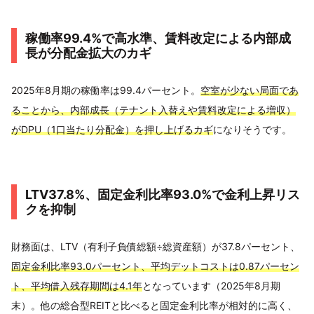
稼働率99.4%で高水準、賃料改定による内部成
長が分配金拡大のカギ
2025年8月期の稼働率は99.4パーセント。
空室が少ない局面であ
ることから、内部成長（テナント入替えや賃料改定による増収）
がDPU（1口当たり分配金）を押し上げるカギ
になりそうです。
LTV37.8%、固定金利比率93.0%で金利上昇リス
クを抑制
財務面は、LTV（有利子負債総額÷総資産額）が37.8パーセント、
固定金利比率93.0パーセント、平均デットコストは0.87パーセン
ト、平均借入残存期間は4.1年
となっています（2025年8月期
末）。他の総合型REITと比べると固定金利比率が相対的に高く、