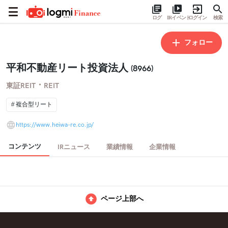
ログ
IRイベント
ログイン
検索
フォロー
平和不動産リート投資法人
(8966)
・
東証REIT
REIT
複合型リート
https://www.heiwa-re.co.jp/
コンテンツ
IRニュース
業績情報
企業情報
ページ上部へ