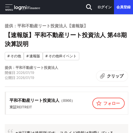
ログイン
会員登録
MENU
提供：平和不動産リート投資法人【速報版】
【速報版】平和不動産リート投資法人 第48期
決算説明
#
その他
#
速報版
#
その他IRイベント
提供：平和不動産リート投資法人
開催日
2026/01/19
クリップ
公開日
2026/01/19
平和不動産リート投資法人
（
8966
）
フォロー
東証REIT
REIT
※当記事は速報版です。スライド情報は割愛している