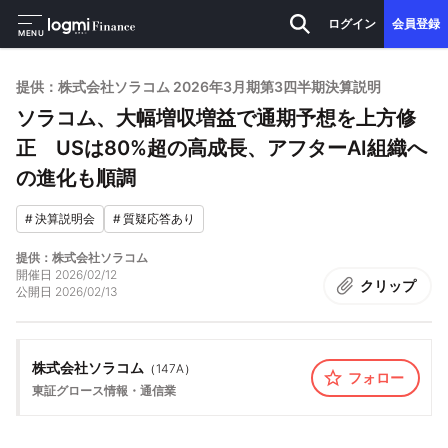
ログイン
会員登録
MENU
提供：株式会社ソラコム 2026年3月期第3四半期決算説明
ソラコム、大幅増収増益で通期予想を上方修
正 USは80%超の高成長、アフターAI組織へ
の進化も順調
#
決算説明会
#
質疑応答あり
提供：株式会社ソラコム
開催日
2026/02/12
クリップ
公開日
2026/02/13
株式会社ソラコム
（
147A
）
フォロー
東証グロース
情報・通信業