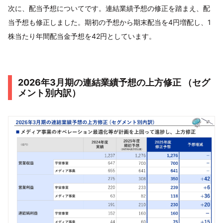
次に、配当予想についてです。連結業績予想の修正を踏まえ、配
当予想も修正しました。期初の予想から期末配当を4円増配し、1
株当たり年間配当金予想を42円としています。
2026年3月期の連結業績予想の上方修正 （セグ
メント別内訳）