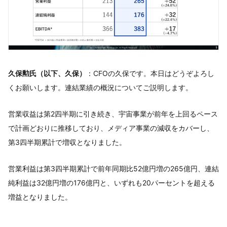
久保勲氏（以下、久保）
：CFOの久保です。本日はどうぞよろし
くお願いします。連結業績の概況についてご説明します。
営業収益は第2四半期に引き続き、宇宙事業が前年を上回るペース
で計画どおりに推移しており、メディア事業の減収をカバーし、
第3四半期累計で増収となりました。
営業利益は第3四半期累計で前年同期比52億円増の265億円、連結
純利益は32億円増の176億円と、いずれも20パーセントを超える
増益となりました。