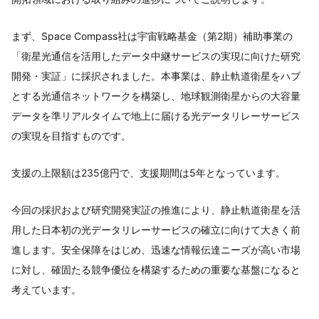
まず、Space Compass社は宇宙戦略基金（第2期）補助事業の
「衛星光通信を活用したデータ中継サービスの実現に向けた研究
開発・実証」に採択されました。本事業は、静止軌道衛星をハブ
とする光通信ネットワークを構築し、地球観測衛星からの大容量
データを準リアルタイムで地上に届ける光データリレーサービス
の実現を目指すものです。
支援の上限額は235億円で、支援期間は5年となっています。
今回の採択および研究開発実証の推進により、静止軌道衛星を活
用した日本初の光データリレーサービスの確立に向けて大きく前
進します。安全保障をはじめ、迅速な情報伝達ニーズが高い市場
に対し、確固たる競争優位を構築するための重要な基盤になると
考えています。