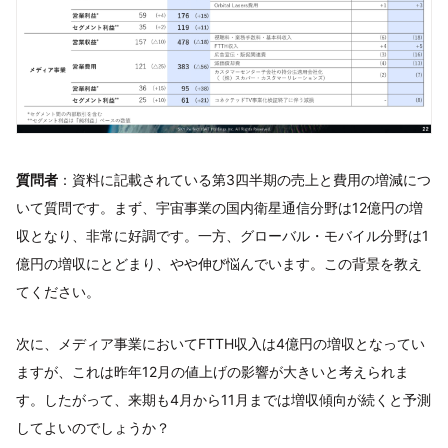
質問者
：資料に記載されている第3四半期の売上と費用の増減につ
いて質問です。まず、宇宙事業の国内衛星通信分野は12億円の増
収となり、非常に好調です。一方、グローバル・モバイル分野は1
億円の増収にとどまり、やや伸び悩んでいます。この背景を教え
てください。
次に、メディア事業においてFTTH収入は4億円の増収となってい
ますが、これは昨年12月の値上げの影響が大きいと考えられま
す。したがって、来期も4月から11月までは増収傾向が続くと予測
してよいのでしょうか？