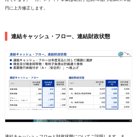
円に上方修正します。
連結キャッシュ・フロー、連結財政状態
連結キャッシュ・フローと財政状態についてご説明します。ま