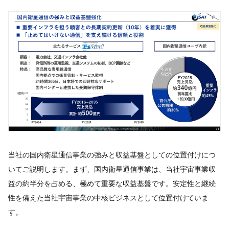
当社の国内衛星通信事業の強みと収益基盤としての位置付けにつ
いてご説明します。まず、国内衛星通信事業は、当社宇宙事業収
益の約半分を占める、極めて重要な収益基盤です。安定性と継続
性を備えた当社宇宙事業の中核ビジネスとして位置付けていま
す。