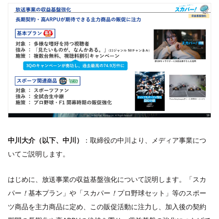
中川大介（以下、中川）
：取締役の中川より、メディア事業につ
いてご説明します。
はじめに、放送事業の収益基盤強化について説明します。「スカ
パー
！
基本プラン」や「スカパー
！
プロ野球セット」等のスポー
ツ商品を主力商品に定め、この販促活動に注力し、加入後の契約