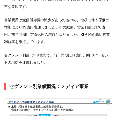
主な要因です。
営業費用は減価償却費の減少があったものの、増収に伴う原価の
増加により19億円増加しました。その結果、営業利益は176億
円、前年同期比で15億円の増益となりました。引き続き高い営業
利益率を維持しています。
セグメント利益は119億円で、前年同期比11億円、約10パーセン
トの増益を達成しました。
セグメント別業績概況：メディア事業