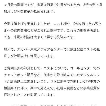
ヶ月分の影響ですが、来期は通期で効果が出るため、3倍の売上増
加および利益貢献が見込まれます。
今期は値上げを実施しましたが、コスト増や、DMを通じたお客さ
まへの案内費用などが含まれた数字です。これらの影響を考慮し
ても、来期の利益は大きく上昇する見込みです。
加えて、スカパー東京メディアセンターでは放送配信コストの見
直しが計画以上に進展しています。
ご質問以外の部分として、コストについて、コールセンターでの
チャットボット活用など、従来から取り組んでいたデジタルシフ
トが計画以上に進展したこと、さらに期中で判断したCTV事業の
検証終了に伴い、期中で見込んでいた端末費用などの事業経費が
抑制されたことが影響しています。