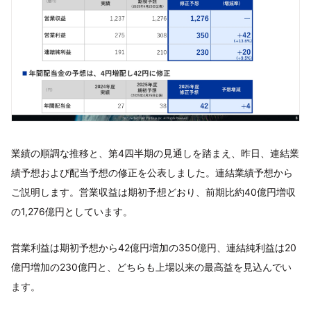
業績の順調な推移と、第4四半期の見通しを踏まえ、昨日、連結業
績予想および配当予想の修正を公表しました。連結業績予想から
ご説明します。営業収益は期初予想どおり、前期比約40億円増収
の1,276億円としています。
営業利益は期初予想から42億円増加の350億円、連結純利益は20
億円増加の230億円と、どちらも上場以来の最高益を見込んでい
ます。