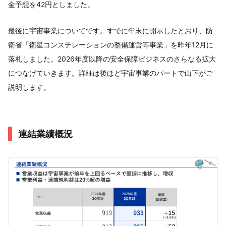
金予想を42円としました。
最後に宇宙事業についてです。すでに年末に開示したとおり、防
衛省「衛星コンステレーションの整備運営等事業」を昨年12月に
落札しました。2026年度以降の安全保障ビジネスのさらなる拡大
につなげていきます。詳細は後ほど宇宙事業のパートで山下がご
説明します。
連結業績概況