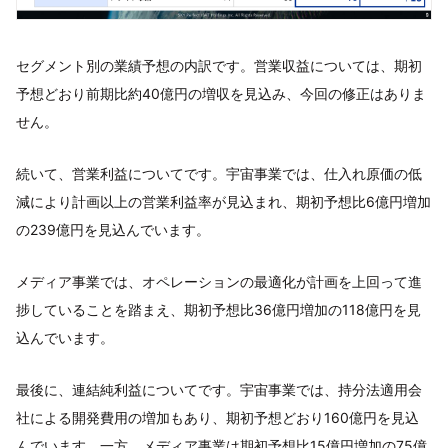
セグメント別の業績予想の内訳です。営業収益については、期初
予想どおり前期比約40億円の増収を見込み、今回の修正はありま
せん。
続いて、営業利益についてです。宇宙事業では、仕入れ原価の低
減により計画以上の営業利益率が見込まれ、期初予想比6億円増加
の239億円を見込んでいます。
メディア事業では、オペレーションの最適化が計画を上回って進
捗していることを踏まえ、期初予想比36億円増加の118億円を見
込んでいます。
最後に、連結純利益についてです。宇宙事業では、持分法適用会
社による開発費用の増加もあり、期初予想どおり160億円を見込
んでいます。一方、メディア事業は期初予想比15億円増加の75億