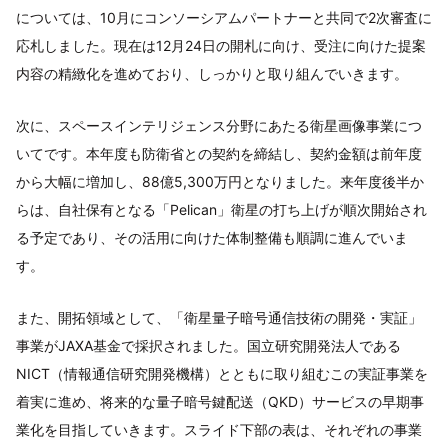
については、10月にコンソーシアムパートナーと共同で2次審査に
応札しました。現在は12月24日の開札に向け、受注に向けた提案
内容の精緻化を進めており、しっかりと取り組んでいきます。
次に、スペースインテリジェンス分野にあたる衛星画像事業につ
いてです。本年度も防衛省との契約を締結し、契約金額は前年度
から大幅に増加し、88億5,300万円となりました。来年度後半か
らは、自社保有となる「Pelican」衛星の打ち上げが順次開始され
る予定であり、その活用に向けた体制整備も順調に進んでいま
す。
また、開拓領域として、「衛星量子暗号通信技術の開発・実証」
事業がJAXA基金で採択されました。国立研究開発法人である
NICT（情報通信研究開発機構）とともに取り組むこの実証事業を
着実に進め、将来的な量子暗号鍵配送（QKD）サービスの早期事
業化を目指していきます。スライド下部の表は、それぞれの事業