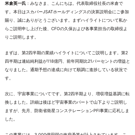
米倉英一氏
：みなさま、こんにちは。代表取締役社長の米倉で
す。本日はスカパーJSATホールディングスの決算説明会にご参加
賜り、誠にありがとうございます。まずハイライトについて私か
らご説明申し上げた後、CFOの久保および各事業担当の取締役よ
りご説明します。
まずは、第2四半期の業績ハイライトについてご説明します。第2
四半期は連結純利益が118億円、前年同期比21パーセントの増益と
なりました。通期予想の達成に向けて順調に進捗している状況で
す。
次に、宇宙事業についてです。第2四半期より、増収増益基調に転
換しました。詳細は後ほど宇宙事業のパートで山下よりご説明し
ますが、先月、防衛省衛星コンステレーションPFI事業に応札しま
した。
この事業には、3,000億円弱の政府予算が計上されています。こ