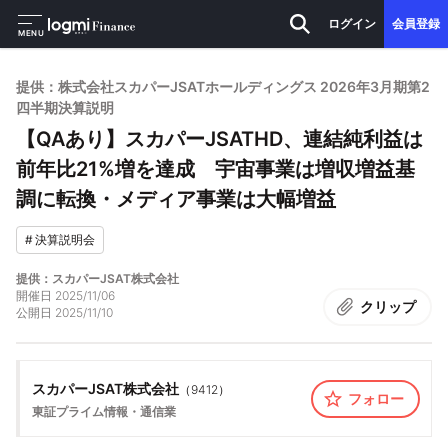
ログイン
会員登録
MENU
提供：株式会社スカパーJSATホールディングス 2026年3月期第2
四半期決算説明
【QAあり】スカパーJSATHD、連結純利益は
前年比21%増を達成 宇宙事業は増収増益基
調に転換・メディア事業は大幅増益
#
決算説明会
提供：スカパーJSAT株式会社
開催日
2025/11/06
クリップ
公開日
2025/11/10
スカパーJSAT株式会社
（
9412
）
フォロー
東証プライム
情報・通信業