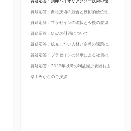
質疑応答：鶏卵バイオリアクター技術の優位性について
質疑応答：自社技術の競合と技術的優位性について
質疑応答：ブラゼインの現状と今後の展望について
質疑応答：M&Aの計画について
質疑応答：拡充したい人材と定着の課題について
質疑応答：ブラゼインの開示による社員のモチベーションへの影響について
質疑応答：2022年以降の利益減少要因および為替変動と価格転嫁について
柴山氏からのご挨拶