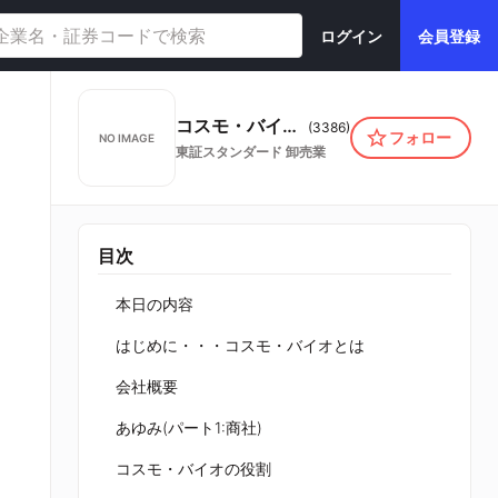
ログイン
会員登録
コスモ・バイオ株式会社
(
3386
)
フォロー
NO IMAGE
東証スタンダード
卸売業
目次
本日の内容
はじめに・・・コスモ・バイオとは
会社概要
あゆみ(パート1:商社)
コスモ・バイオの役割