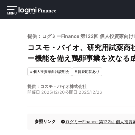
MENU
提供：ログミーFinance 第122回 個人投資家
コスモ・バイオ、研究用試薬商社
ー機能を備え鶏卵事業を次なる
#
個人投資家向け説明会
#
質疑応答あり
提供：コスモ・バイオ株式会社
開催日
2025/12/20
公開日
2025/12/26
参照リンク
ログミーFinance 第122回 個人