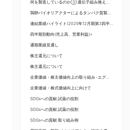
何を製造しているのか③:遺伝子組み換えタンパク質
鶏卵バイオリアクターによるタンパク質製造(最近のトピックス)
連結業績ハイライト(2025年12月期第3四半期)
四半期別動向(売上高、営業利益)>
通期業績見通し
株主還元について
株主還元について
企業価値・株主価値向上の取り組み ‐エグゼクティブサマリ‐
企業価値・株式価値向上に向けて
SDGsへの貢献:試薬の役割
SDGsへの貢献:試薬の役割
SDGsへの貢献:取り組み例