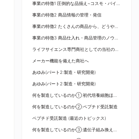
事業の特徴1 圧倒的な品揃え~コスモ・バイオの“頼りがい”の基礎~
事業の特徴2 商品情報の管理・発信
事業の特徴2 たくさんの商品から、どうやって選ぶの?
事業の特徴3 商品仕入れ・商品管理のノウハウ
ライフサイエンス専門商社としての当社の役割(まとめ1)
メーカー機能を備えた商社へ
あゆみ(パート2:製造・研究開発)
あゆみ(パート2:製造・研究開発)
何を製造しているのか①:初代培養細胞ほか、研究用試薬
何を製造しているのか②:ペプチド受託製造
ペプチド受託製造 (最近のトピックス)
何を製造しているのか③:遺伝子組み換えタンパク質