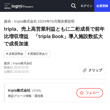
ログイン
会員登録
MENU
提供：tripla株式会社 2025年10月期決算説明
tripla、売上高営業利益ともに二桁成長で前年
比増収増益 「tripla Book」導入施設数拡大
で成長加速
#
決算説明会
#
質疑応答あり
提供：tripla株式会社
開催日
2025/12/19
クリップ
公開日
2025/12/25
tripla株式会社
（
5136
）
フォロー
東証グロース
情報・通信業