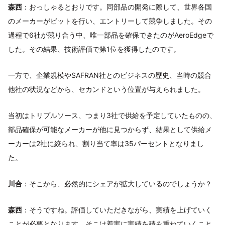
森西
：おっしゃるとおりです。同部品の開発に際して、世界各国
のメーカーがビットを行い、エントリーして競争しました。その
過程で6社が競り合う中、唯一部品を確保できたのがAeroEdgeで
した。その結果、技術評価で第1位を獲得したのです。
一方で、企業規模やSAFRAN社とのビジネスの歴史、当時の競合
他社の状況などから、セカンドという位置が与えられました。
当初はトリプルソース、つまり3社で供給を予定していたものの、
部品確保が可能なメーカーが他に見つからず、結果として供給メ
ーカーは2社に絞られ、割り当て率は35パーセントとなりまし
た。
川合
：そこから、必然的にシェアが拡大しているのでしょうか？
森西
：そうですね。評価していただきながら、実績を上げていく
ことが必要となります。そこは着実に実績を積み重ねていくこと