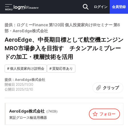
ログイン
会員登録
MENU
提供：ログミーFinance 第120回 個人投資家向けIRセミナー 第6
部・AeroEdge株式会社
AeroEdge、中長期目標として航空機エンジン
MRO市場参入を目指す チタンアルミブレー
ドの加工・積層技術を活用
#
個人投資家向け説明会
#
質疑応答あり
提供：AeroEdge株式会社
開催日
2025/11/30
クリップ
公開日
2025/12/10
AeroEdge株式会社
（
7409
）
フォロー
東証グロース
輸送用機器