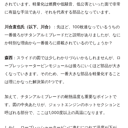
されています。軽量化は燃費や低騒音、低公害といった面で非常
に有益な手法であり、それを代表する部品となっています。
川合直也氏（以下、川合）
：先ほど、100枚連なっているうちの
一番後ろがチタンアルミブレードだと説明がありましたが、なに
か特別な理由から一番後ろに搭載されているのでしょうか？
森西
：スライドの図では少しわかりづらいかもしれませんが、ロ
ープレッシャータービンモジュールは後ろにいくほど部品が大き
くなっていきます。そのため、一番大きな部品を軽量化すること
は理にかなった解決策の1つです。
加えて、チタンアルミブレードの耐熱温度も重要なポイントで
す。図の中央あたりが、ジェットエンジンのホットセクションと
呼ばれる部分で、ここは1,000度以上の高温になります。
しかし、ロープレッシャータービンに進むにつれて温度が下が