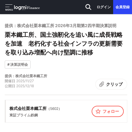
ログイン
会員登録
MENU
提供：株式会社栗本鐵工所 2026年3月期第2四半期決算説明
栗本鐵工所、国土強靭化を追い風に成長戦略
を加速 老朽化する社会インフラの更新需要
を取り込み増配へ向け堅調に推移
#
決算説明会
提供：株式会社栗本鐵工所
開催日
2025/11/27
クリップ
公開日
2025/12/18
株式会社栗本鐵工所
（
5602
）
フォロー
東証プライム
鉄鋼