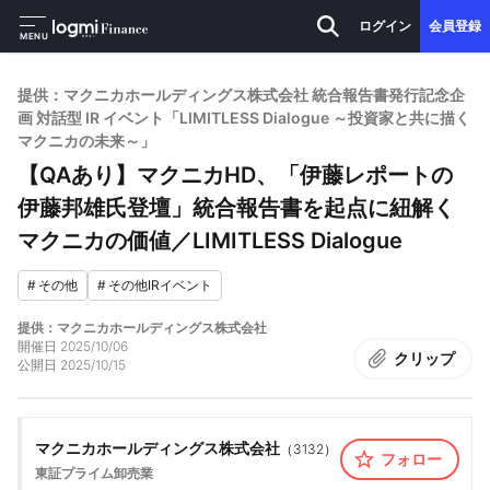
ログイン
会員登録
MENU
提供：マクニカホールディングス株式会社 統合報告書発行記念企
画 対話型 IR イベント「LIMITLESS Dialogue ～投資家と共に描く
マクニカの未来～」
【QAあり】マクニカHD、「伊藤レポートの
伊藤邦雄氏登壇」統合報告書を起点に紐解く
マクニカの価値／LIMITLESS Dialogue
#
その他
#
その他IRイベント
提供：マクニカホールディングス株式会社
開催日
2025/10/06
クリップ
公開日
2025/10/15
マクニカホールディングス株式会社
（
3132
）
フォロー
東証プライム
卸売業